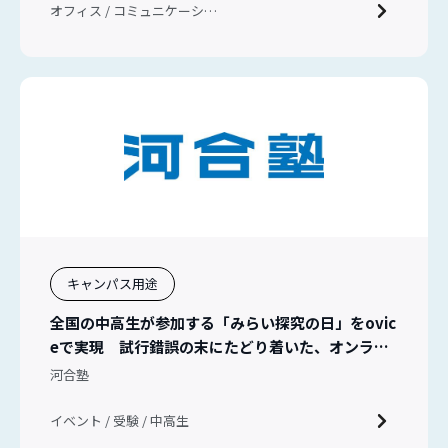
オフィス / コミュニケーショ
ン / 新入社員教育
キャンパス用途
全国の中高生が参加する「みらい探究の日」をovic
eで実現 試行錯誤の末にたどり着いた、オンライ
ンイベントの新しい形
河合塾
イベント / 受験 / 中高生