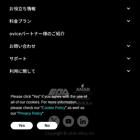
お役立ち情報
料金プラン
oviceパートナー様のご紹介
お問い合わせ
サポート
利用に関して
Please click "Yes" if you agree with the use of
Please click "Yes" if you agree with the use of
all of our cookies. For more information,
all of our cookies. For more information,
"ISO/IEC 27001" 取得済み
please check our "
please check our "
Cookie Policy
Cookie Policy
" as well as
" as well as
our "
our "
Privacy Policy
Privacy Policy
".
".
Yes
Yes
No
No
Copyright © 2026 oVice, Inc.