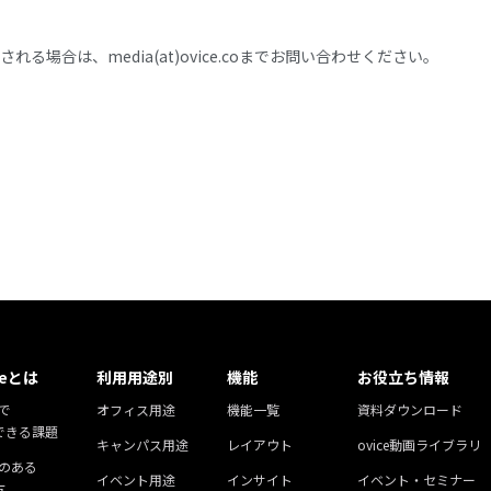
る場合は、media(at)ovice.coまでお問い合わせください。
ceとは
利用用途別
機能
お役立ち情報
eで
オフィス用途
機能一覧
資料ダウンロード
できる課題
キャンパス用途
レイアウト
ovice動画ライブラリ
ceのある
イベント用途
インサイト
イベント・セミナー
方