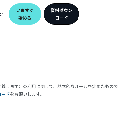
いますぐ
資料ダウン
ン
始める
ロード
記１に定義します）の利用に関して、基本的なルールを定めたもので
ロード
をお願いします
。