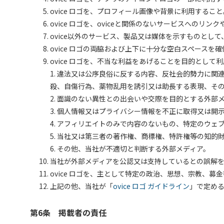
ovice ロゴを、プロフィール画像や背景に利用すること
ovice ロゴを、oviceと関係のないサービスへのリ
ovice以外のサービス、製品又は媒体を示すものとして、
ovice ロゴの両脇および上下に十分な空白スペースを
ovice ロゴを、不当な利益をあげることを目的として
1. 違法又は公序良俗に反する内容、反社会的勢力に
殺、自傷行為、薬物乱用を誘引又は助長する表現、そ
2. 面識のない異性との出会いや交際を目的とする外部
3. 個人情報又はプライバシー情報を不正に取得又は開
4. アフィリエイトのみで内容のないもの、特定のウ
5. 当社又は第三者の著作権、商標権、特許権等の知
6. その他、当社が不適切と判断する外部メディア。
当社が外部メディアを公認又は支持しているとの誤解を招
ovice ロゴを、主として特定の政治、思想、宗教、
上記の他、当社が「
ovice ロゴ ガイドライン
」で定め
第6条 掲載者の責任