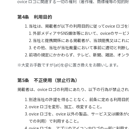
ovice ロゴに関連する一切の権利（著作権、商標権等の知
第4条 利用目的
当社は、掲載者が以下の利用目的に従ってovice ロゴ
1. 外部メディアやSNS媒体等において、oviceのサ
2. 当社と提携関係にある掲載者が、当該提携又はこれに
3. その他、当社が当社裁量において事前に適切と判断し
前項の規定にかかわらず、テレビ、新聞、雑誌、オンライン記
※大変お手数ですが(at)を@に置き換えをお願いします。
第5条 不正使用（禁止行為）
掲載者は、ovice ロゴの利用にあたり、以下の行為が禁止さ
別途当社の許諾を得ることなく、前条に定める利用目的以
ovice ロゴを変形、加工、改変すること。
ovice ロゴを、ovice 以外の製品、サービス又
での利用）で利用すること。
ovice ロゴを、アプリのアイコンやロゴの一部に利用