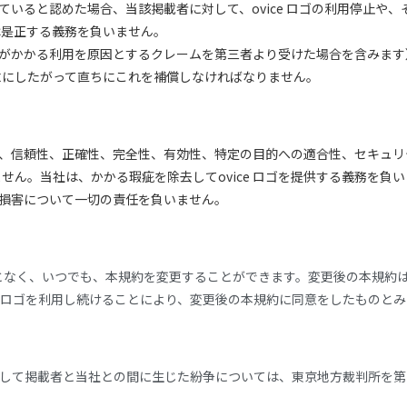
用していると認めた場合、当該掲載者に対して、ovice ロゴの利用停止
は是正する義務を負いません。
（当社がかかる利用を原因とするクレームを第三者より受けた場合を含みま
求にしたがって直ちにこれを補償しなければなりません。
安全性、信頼性、正確性、完全性、有効性、特定の目的への適合性、セキュ
ん。当社は、かかる瑕疵を除去してovice ロゴを提供する義務を負
ゆる損害について一切の責任を負いません。
となく、いつでも、本規約を変更することができます。変更後の本規約
e ロゴを利用し続けることにより、変更後の本規約に同意をしたものと
は関連して掲載者と当社との間に生じた紛争については、東京地方裁判所を