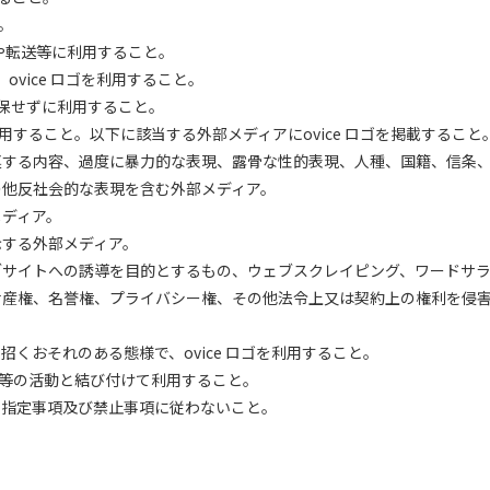
。
ンクや転送等に利用すること。
ovice ロゴを利用すること。
確保せずに利用すること。
利用すること。以下に該当する外部メディアにovice ロゴを掲載すること
関連する内容、過度に暴力的な表現、露骨な性的表現、人種、国籍、信条
の他反社会的な表現を含む外部メディア。
メディア。
示する外部メディア。
ェブサイトへの誘導を目的とするもの、ウェブスクレイピング、ワードサ
的財産権、名誉権、プライバシー権、その他法令上又は契約上の権利を侵
くおそれのある態様で、ovice ロゴを利用すること。
募金等の活動と結び付けて利用すること。
る指定事項及び禁止事項に従わないこと。