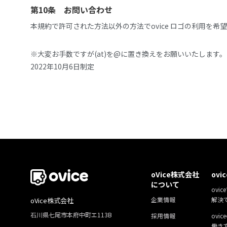
第10条 お問い合わせ
本規約で許可された方法以外の方法でovice ロゴの利用を希望され
※大変お手数ですが(at)を@に置き換えをお願いいたします。
2022年10月6日制定
oVice株式会社
ovi
について
ovic
企業情報
解決
oVice株式会社
石川県七尾市本府中町エ113B
採用情報
ovi
働き