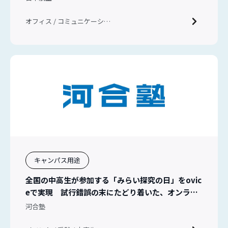
オフィス / コミュニケーショ
ン / 新入社員教育
キャンパス用途
全国の中高生が参加する「みらい探究の日」をovic
eで実現 試行錯誤の末にたどり着いた、オンライ
ンイベントの新しい形
河合塾