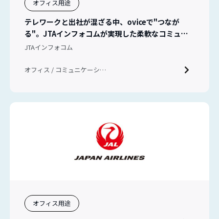
オフィス用途
テレワークと出社が混ざる中、oviceで"つなが
る"。JTAインフォコムが実現した柔軟なコミュニ
ケーション
JTAインフォコム
オフィス / コミュニケーショ
ン / ハイブリッドワーク
オフィス用途