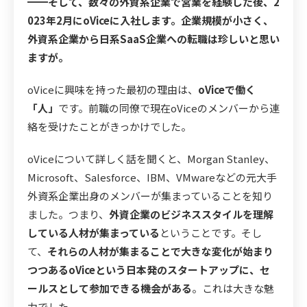
━━そして、数々の外資系企業で営業を経験した後、2
023年2月にoViceに入社します。企業規模が小さく、
外資系企業から日系SaaS企業への転職は珍しいと思い
ますが。
oViceに興味を持った最初の理由は、
oViceで働く
「人」
です。前職の同僚で現在oViceのメンバーから連
絡を受けたことがきっかけでした。
oViceについて詳しく話を聞くと、Morgan Stanley、
Microsoft、Salesforce、IBM、VMwareなどの元大手
外資系企業出身のメンバーが集まっていることを知り
ました。つまり、
外資企業のビジネススタイルを理解
している人材が集まっている
ということです。そし
て、
それらの人材が集まることで大きな変化が始まり
つつあるoViceという日本発のスタートアップに、セ
ールスとして参加できる機会がある
。これは大きな魅
力でした。