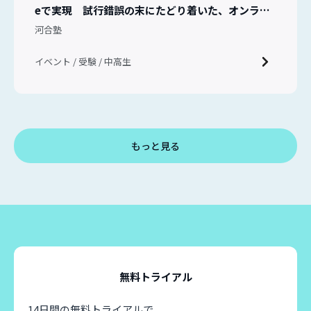
eで実現 試行錯誤の末にたどり着いた、オンライ
ンイベントの新しい形
河合塾
イベント / 受験 / 中高生
もっと見る
無料トライアル
14日間の無料トライアルで