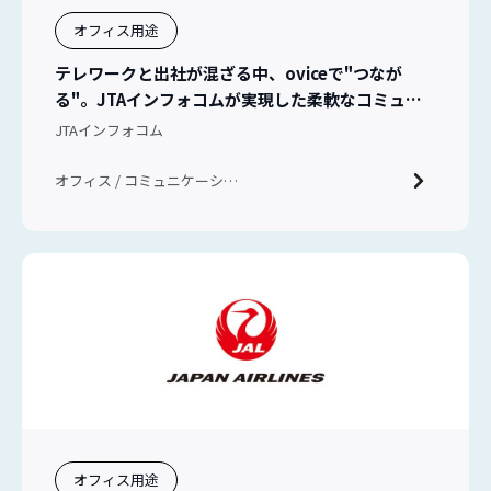
オフィス用途
テレワークと出社が混ざる中、oviceで"つなが
る"。JTAインフォコムが実現した柔軟なコミュニ
ケーション
JTAインフォコム
オフィス / コミュニケーショ
ン / ハイブリッドワーク
オフィス用途