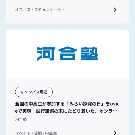
オフィス / コミュニケーショ
ン / 新入社員教育
キャンパス用途
全国の中高生が参加する「みらい探究の日」をovic
eで実現 試行錯誤の末にたどり着いた、オンライ
ンイベントの新しい形
河合塾
イベント / 受験 / 中高生