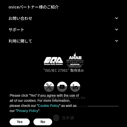
oviceパートナー様のご紹介
お問い合わせ
サポート
利用に関して
"ISO/IEC 27001" 取得済み
Please click "Yes" if you agree with the use of
Please click "Yes" if you agree with the use of
Copyright © 2026 oVice, Inc.
all of our cookies. For more information,
all of our cookies. For more information,
please check our "
please check our "
Cookie Policy
Cookie Policy
" as well as
" as well as
our "
our "
Privacy Policy
Privacy Policy
".
".
日本語
Yes
Yes
No
No