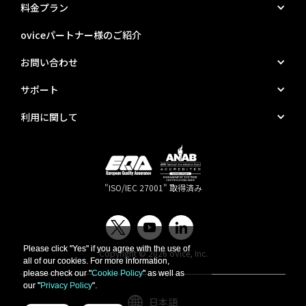
料金プラン
oviceパートナー様のご紹介
お問い合わせ
サポート
利用に関して
"ISO/IEC 27001" 取得済み
Please click "Yes" if you agree with the use of
Please click "Yes" if you agree with the use of
Copyright © 2026 oVice, Inc.
all of our cookies. For more information,
all of our cookies. For more information,
please check our "
please check our "
Cookie Policy
Cookie Policy
" as well as
" as well as
our "
our "
Privacy Policy
Privacy Policy
".
".
日本語