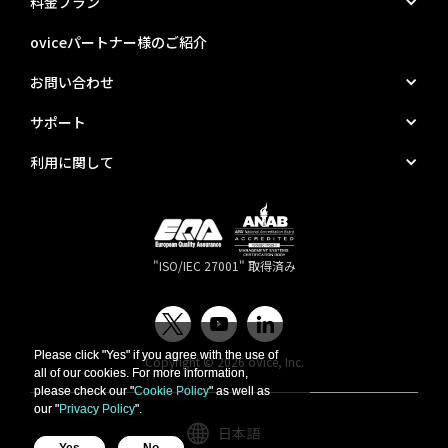
料金プラン
oviceパートナー様のご紹介
お問い合わせ
サポート
利用に関して
"ISO/IEC 27001" 取得済み
Please click "Yes" if you agree with the use of
Please click "Yes" if you agree with the use of
Copyright © 2026 oVice, Inc.
all of our cookies. For more information,
all of our cookies. For more information,
please check our "
please check our "
Cookie Policy
Cookie Policy
" as well as
" as well as
our "
our "
Privacy Policy
Privacy Policy
".
".
日本語