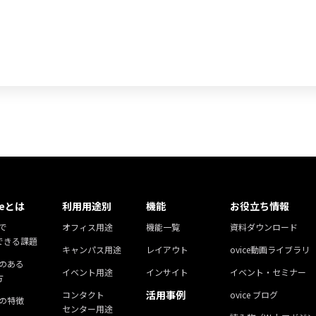
ceとは
利用用途別
機能
お役立ち情報
eで
オフィス用途
機能一覧
資料ダウンロード
できる課題
キャンパス用途
レイアウト
ovice動画ライブラリ
ceのある
イベント用途
インサイト
イベント・セミナー
方
活用事例
コンタクト
ovice ブログ
ceの特徴
センター用途