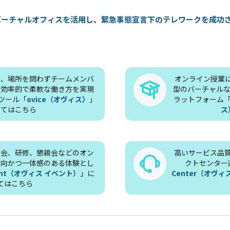
：バーチャルオフィスを活用し、緊急事態宣言下のテレワークを成功
も、場所を問わずチームメンバ
オンライン授業
、効率的で柔軟な働き方を実現
型のバーチャルな
ツール「
ovice（オヴィス）
」
ラットフォーム
いてはこちら
ス
明会、研修、懇親会などのオン
高いサービス品
方向かつ一体感のある体験とし
クトセンター
Event（オヴィス イベント）
」に
Center（オヴ
てはこちら