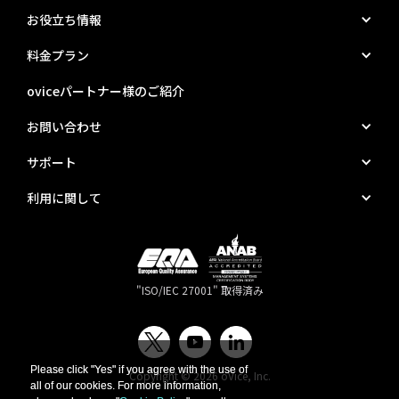
お役立ち情報
料金プラン
oviceパートナー様のご紹介
お問い合わせ
サポート
利用に関して
"ISO/IEC 27001" 取得済み
Please click "Yes" if you agree with the use of
Please click "Yes" if you agree with the use of
Copyright © 2026 oVice, Inc.
all of our cookies. For more information,
all of our cookies. For more information,