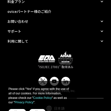
料金プラン
oviceパートナー様のご紹介
お問い合わせ
サポート
利用に関して
"ISO/IEC 27001" 取得済み
Please click "Yes" if you agree with the use of
Please click "Yes" if you agree with the use of
Copyright © 2026 oVice, Inc.
all of our cookies. For more information,
all of our cookies. For more information,
please check our "
please check our "
Cookie Policy
Cookie Policy
" as well as
" as well as
our "
our "
Privacy Policy
Privacy Policy
".
".
日本語