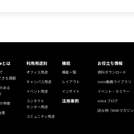
ceとは
利用用途別
機能
お役立ち情報
eで
オフィス用途
機能一覧
資料ダウンロード
できる課題
キャンパス用途
レイアウト
ovice動画ライブラリ
ceのある
イベント用途
インサイト
イベント・セミナー
方
活用事例
コンタクト
ovice ブログ
ceの特徴
センター用途
読み物（Webマガジン
効果
コミュニティ用途