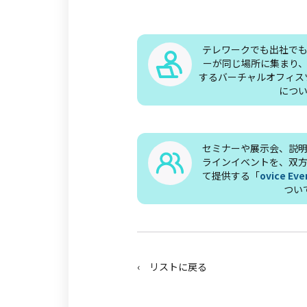
テレワークでも出社で
ーが同じ場所に集まり
するバーチャルオフィス
につ
セミナーや展示会、説
ラインイベントを、双
て提供する「
ovice 
つい
‹ リストに戻る