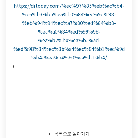
https://ditoday.com/%ec%97%85%eb%ac%b4-
%ea%b3%b5%ea%b0%84%ec%9d%98-
%eb%94%94%ec%a7%80%ed%84%b8-
%ec%a0%84%ed%99%98-
%ea%b2%b0%ea%b5%ad-
%ed%98%84%ec%8b%a4%ec%84%b1%ec%9d
%b4-%ea%b4%80%ea%b1%b4/
)
‹ 목록으로 돌아가기